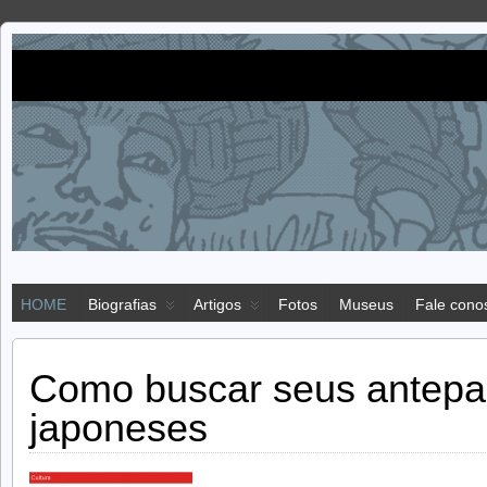
Imigração
IMIGRAÇÃO JAPONESA NO BRASIL
japonesa
HOME
Biografias
Artigos
Fotos
Museus
Fale cono
Como buscar seus antepa
japoneses