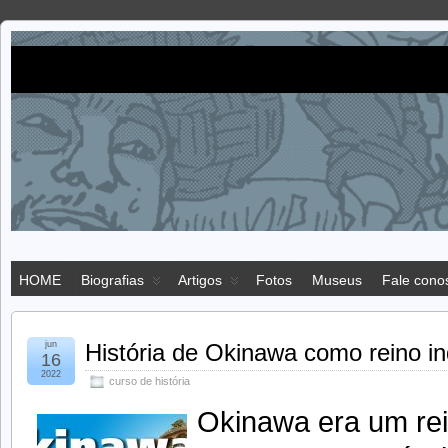
Imigração
IMIGRAÇÃO JAPONESA NO BRASIL
japonesa
HOME
Biografias
Artigos
Fotos
Museus
Fale cono
jun
História de Okinawa como reino 
16
2022
curso de história
Okinawa era um rei