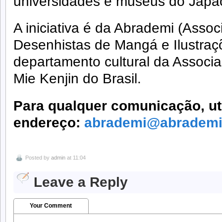
universidades e museus do Japã
A iniciativa é da Abrademi (Assoc
Desenhistas de Mangá e Ilustraç
departamento cultural da Associaç
Mie Kenjin do Brasil.
Para qualquer comunicação, uti
endereço:
abrademi@abradem
Posted by
admin
at 11:04
Leave a Reply
Your Comment