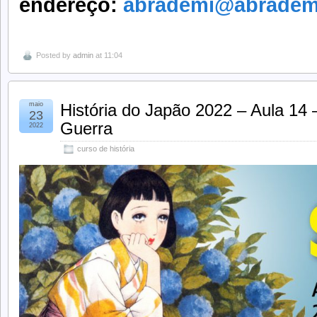
endereço:
abrademi@abradem
Posted by
admin
at 11:04
maio
História do Japão 2022 – Aula 14
23
Guerra
2022
curso de história