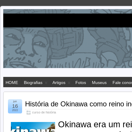
Imigração
IMIGRAÇÃO JAPONESA NO BRASIL
japonesa
HOME
Biografias
Artigos
Fotos
Museus
Fale cono
jun
História de Okinawa como reino 
16
2022
curso de história
Okinawa era um rei