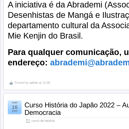
A iniciativa é da Abrademi (Assoc
Desenhistas de Mangá e Ilustra
departamento cultural da Associa
Mie Kenjin do Brasil.
Para qualquer comunicação, ut
endereço:
abrademi@abradem
Posted by
admin
at 12:08
maio
Curso História do Japão 2022 – Au
16
Democracia
2022
curso de história