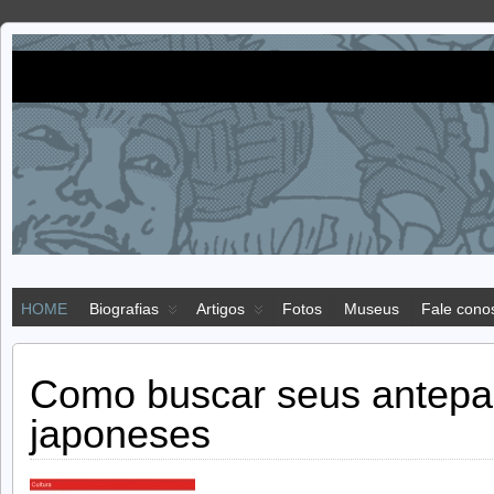
Imigração
IMIGRAÇÃO JAPONESA NO BRASIL
japonesa
HOME
Biografias
Artigos
Fotos
Museus
Fale cono
Como buscar seus antepa
japoneses