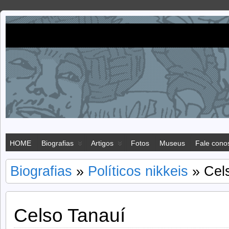
Imigração
IMIGRAÇÃO JAPONESA NO BRASIL
japonesa
HOME
Biografias
Artigos
Fotos
Museus
Fale cono
Biografias
»
Políticos nikkeis
» Cel
Celso Tanauí