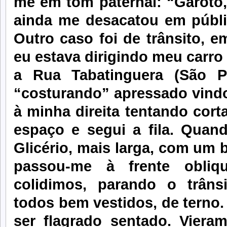
me em tom paternal: “Garoto,
ainda me desacatou em públic
Outro caso foi de trânsito, e
eu estava dirigindo meu carro
a Rua Tabatinguera (São P
“costurando” apressado vindo
à minha direita tentando corta
espaço e segui a fila. Qu
Glicério, mais larga, com um 
passou-me à frente obliq
colidimos, parando o trâns
todos bem vestidos, de terno
ser flagrado sentado. Viera