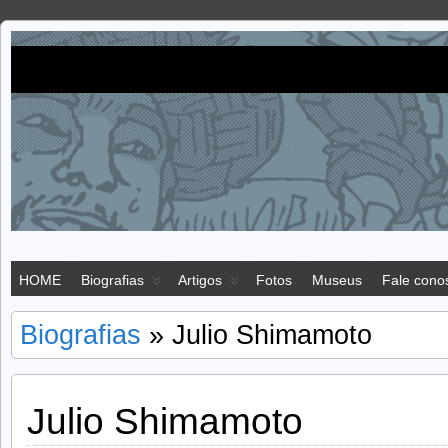
Imigração
IMIGRAÇÃO JAPONESA NO BRASIL
japonesa
HOME
Biografias
Artigos
Fotos
Museus
Fale cono
Biografias
» Julio Shimamoto
Julio Shimamoto