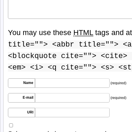
You may use these
HTML
tags and at
title=""> <abbr title=""> <a
<blockquote cite=""> <cite> 
<em> <i> <q cite=""> <s> <st
Name
(required)
E-mail
(required)
URI