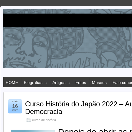
Imigração
IMIGRAÇÃO JAPONESA NO BRASIL
japonesa
HOME
Biografias
Artigos
Fotos
Museus
Fale cono
maio
Curso História do Japão 2022 – Au
16
Democracia
2022
curso de história