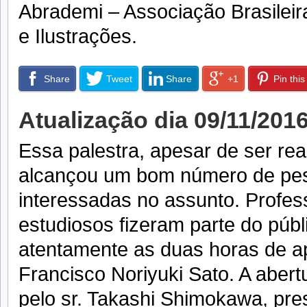
Abrademi – Associação Brasilei
e Ilustrações.
Share
Tweet
Share
+1
Pin this
Atualização dia 09/11/2016
Essa palestra, apesar de ser re
alcançou um bom número de pe
interessadas no assunto. Profes
estudiosos fizeram parte do pú
atentamente as duas horas de a
Francisco Noriyuki Sato. A abertu
pelo sr. Takashi Shimokawa, pre