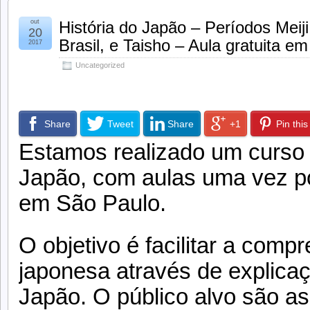
out
História do Japão – Períodos Meiji
20
Brasil, e Taisho – Aula gratuita e
2017
Uncategorized
Share
Tweet
Share
+1
Pin this
Estamos realizado um curso 
Japão, com aulas uma vez p
em São Paulo.
O objetivo é facilitar a comp
japonesa através de explica
Japão. O público alvo são a