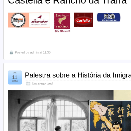
Castella e Rancho da Traíra
Posted by
admin
at 11:35
out
Palestra sobre a História da Imig
11
2016
Uncategorized