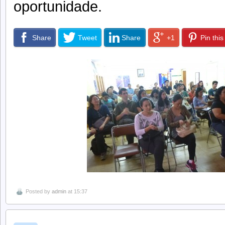
oportunidade.
Share
Tweet
Share
+1
Pin this
Posted by
admin
at 15:37