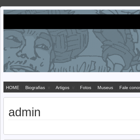
Imigração
IMIGRAÇÃO JAPONESA NO BRASIL
japonesa
HOME
Biografias
Artigos
Fotos
Museus
Fale cono
admin