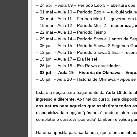
– 24 abr – Aula 09 – Período Edo 3 – abertura dos 
– 01 mai – Aula 10 – Período Edo 4 – turbulência
– 08 mai – Aula 11 – Período Meiji 1 – governo em 
– 15 mai – Aula 12 – Período Meiji 2 – modernizaçã
– 22 mai – Aula 13 – Período Taisho
– 29 mai – Aula 14 – Período Showa 1 antes da Se
– 05 jun – Aula 15 – Período Showa 2 Segunda Gu
– 12 jun – Aula 16 – Período Showa 3 final – recon
– 19 jun – Aula 17 – Era Heisei
– 26 jun – Aula 18 – Era Reiwa atualidades
– 03 jul – Aula 19 – História de Okinawa – Enq
– 10 jul – Aula 20 – História de Okinawa – Após se
Esta é a opção para pagamento da
Aula 19
do tota
ingresso é diferente. Ao final do curso, será disponi
assinatura para aqueles que assistirem todas as
disponibilizada a opção “pós-aula”, onde o interess
completar o curso. A “pós-aula” também é válida par
Há uma apostila para cada aula, que é encaminhada 