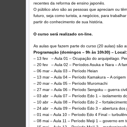
recentes da reforma de ensino japonês.
O público alvo são as pessoas que apreciam ou têm
futuro, seja como turista, a negócios, para trabal
partir do conhecimento de sua história.
O curso será realizado on-line.
As aulas que fazem parte do curso (20 aulas) são a
Programação (domingos – 9h às 10h30) – Local
– 13 fev – Aula 01 – Ocupação do arquipélago. Pe
– 20 fev – Aula 02 – Períodos Asuka e Nara – A famí
– 06 mar – Aula 03 – Período Heian
– 13 mar – Aula 04 – Período Kamakura – A origem
– 20 mar – Aula 05 – Período Muromachi
– 27 mar – Aula 06 – Período Sengoku – guerra civ
– 03 abr – Aula 07 – Período Edo 1 – isolamento d
– 10 abr – Aula 08 – Período Edo 2 – fortaleciment
– 24 abr – Aula 09 – Período Edo 3 – abertura dos 
– 01 mai – Aula 10 – Período Edo 4 Final – turbul
– 08 mai – Aula 11 – Período Meiji 1 – governo em 