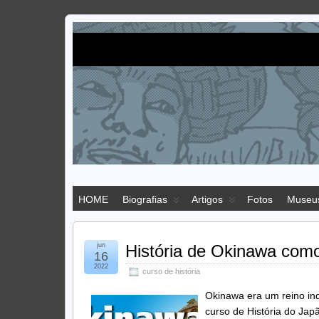
Imigração
IMIGRAÇÃO JAPONESA NO BRASIL
japonesa
HOME
Biografias
Artigos
Fotos
Museu
jun
História de Okinawa com
16
2022
curso de história
Okinawa era um reino in
curso de História do Jap