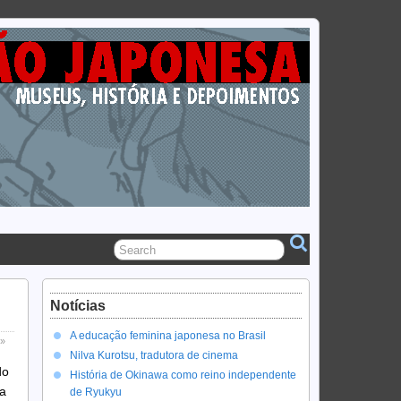
Notícias
A educação feminina japonesa no Brasil
 »
Nilva Kurotsu, tradutora de cinema
do
História de Okinawa como reino independente
ha
de Ryukyu