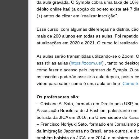
da aula gravada. O Sympla cobra uma taxa de 10% s
débito online Itaú (a opção do boleto existe até 7 di
(+) antes de clicar em “realizar inscrição”.
Esse curso, com algumas diferenças na distribuição
mais de 200 alunos em todas as aulas. Foi repeti
atualizações em 2020 e 2021. O curso foi realizado
As aulas serão transmitidas utilizando-se o Zoom. 
assistir as aulas (
https://zoom.us/
) , tanto no deskto
como fazer o acesso pelo ingresso do Sympla. O pr
os inscritos poderão assistir a aula depois, pois re
vídeo para saber como é uma aula on-line:
Como é 
Os professores são:
– Cristiane A. Sato, formada em Direito pela USP, au
Associação Brasileira de J-Fashion, palestrante em
bolsista da JICA em 2016, na Universidade de Kan
– Francisco Noriyuki Sato, formado em Jornalismo p
da Imigração Japonesa no Brasil, entre outros, e é 
também bolsista da JICA, em 2014, e ministrou pa