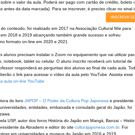
obre o valor da aula. Poderá ser pago com cartão de crédito, boleto 
as antes da data marcada). Para se inscrever, é preciso clicar no sinal 
 do conteúdo, foi realizado em 2017 na Associação Cultural Mie para
do em 2018 e 2019 alcançando também grande sucesso e sofreu
 no formato on-line em 2020 e 2021.
Os alunos precisam instalar o Zoom no equipamento que vai utilizar par
p, notebook, tablet ou celular. O aluno inscrito receberá um tutorial de
ofessor responderá as perguntas dos alunos ao final de cada aula. To
ceberão o link para acessar o vídeo da aula pelo YouTube. Assista esse
a aula on-line YouTube
tora do livro
JAPOP – O Poder da Cultura Pop Japonesa
e presidente
 universidades, entidades, embaixada e consulado geral do Japão, foi
azawa.
ela USP, autor dos livros História do Japão em Mangá, Banzai – Histór
presidente da Abrademi e editor do site
culturajaponesa.com.br
. Foi
lestras em universidades e museus do Japão em 2016 e 2019.