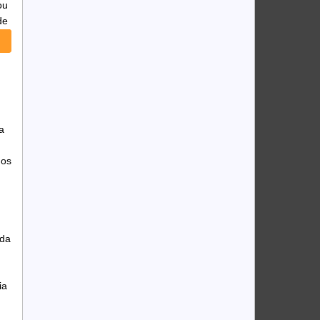
ou
de
a
dos
 da
ia