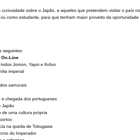
 curiosidade sobre o Japão, e aqueles que pretendem visitar o país n
har ou como estudante, para que tenham maior proveito da oportunidade
s seguintes:
: On-Line
ríodos Jomon, Yayoi e Kofun
lia imperial
 dos samurais
il e chegada dos portugueses
o Japão
o de uma cultura própria
portos
ência na queda de Tokugawa
torno do Imperador